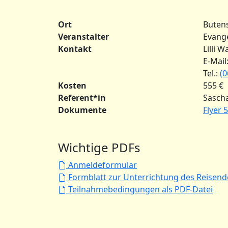
Ort
Buten
Veranstalter
Evange
Kontakt
Lilli 
E-Mail
Tel.:
(0
Kosten
555 €
Referent*in
Sascha
Dokumente
Flyer 
Wichtige PDFs
Anmeldeformular
Formblatt zur Unterrichtung des Reisend
Teilnahmebedingungen als PDF-Datei